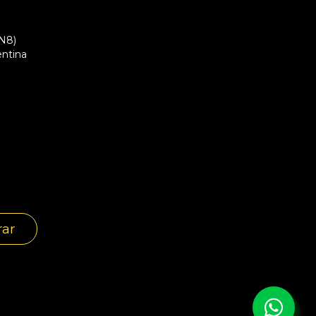
RN8)
entina
rar