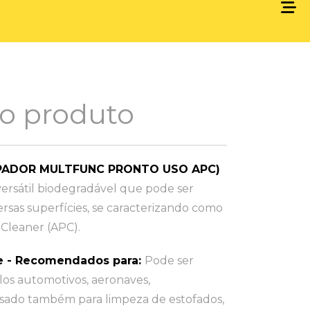
 o produto
MPADOR MULTFUNC PRONTO USO APC)
ersátil biodegradável que pode ser
rsas superfícies, se caracterizando como
Cleaner (APC).
e - Recomendados para:
Pode ser
os automotivos, aeronaves,
sado também para limpeza de estofados,