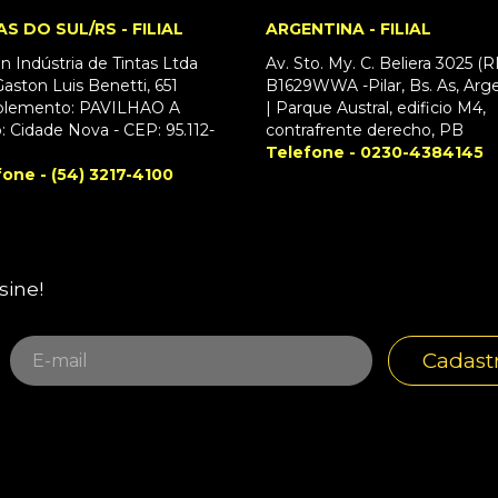
AS DO SUL/RS - FILIAL
ARGENTINA - FILIAL
n Indústria de Tintas Ltda
Av. Sto. My. C. Beliera 3025 (
aston Luis Benetti, 651
B1629WWA -Pilar, Bs. As, Arg
lemento: PAVILHAO A
| Parque Austral, edificio M4,
o: Cidade Nova - CEP: 95.112-
contrafrente derecho, PB
Telefone - 0230-4384145
fone - (54) 3217-4100
sine!
Cadast