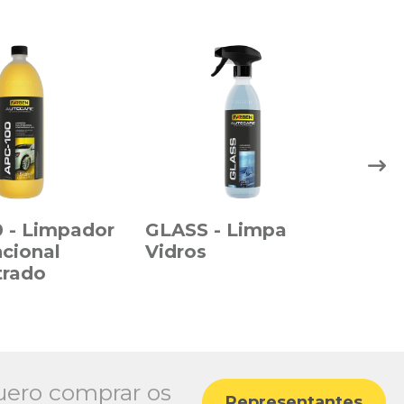
 - Limpador
GLASS - Limpa
CLE
ncional
Vidros
Lim
trado
Cou
ero comprar os
Representantes