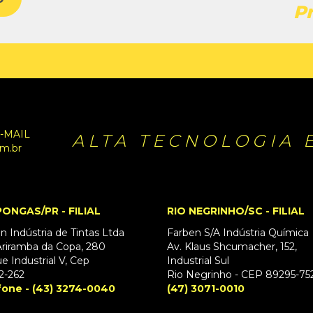
P
-MAIL
ALTA TECNOLOGIA 
m.br
ONGAS/PR - FILIAL
RIO NEGRINHO/SC - FILIAL
n Indústria de Tintas Ltda
Farben S/A Indústria Química
riramba da Copa, 280
Av. Klaus Shcumacher, 152,
e Industrial V, Cep
Industrial Sul
2-262
Rio Negrinho - CEP 89295-75
fone - (43) 3274-0040
(47) 3071-0010