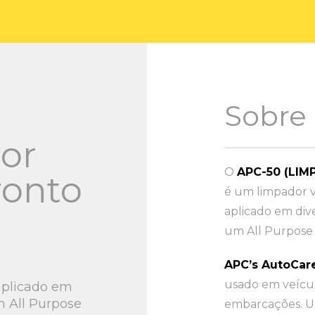
Sobre
or
O
APC-50 (LI
ronto
é um limpador v
aplicado em dive
um All Purpose 
APC’s AutoCar
usado em veícul
aplicado em
m All Purpose
embarcações. U