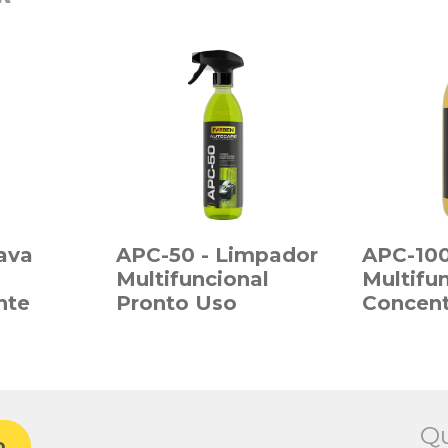
ava
APC-50 - Limpador
APC-100
Multifuncional
Multifu
nte
Pronto Uso
Concen
Qu
o