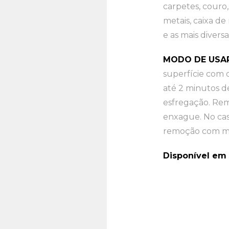
carpetes, couro,
metais, caixa de
e as mais diversa
MODO DE USA
superfície com 
até 2 minutos d
esfregação. Re
enxague. No cas
remoção com má
Disponível em