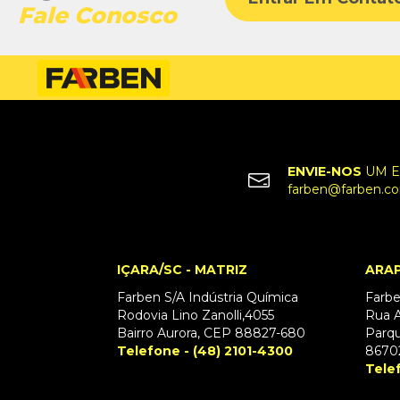
Fale Conosco
ENVIE-NOS
UM E
farben@farben.co
IÇARA/SC - MATRIZ
ARAP
Farben S/A Indústria Química
Farbe
Rodovia Lino Zanolli,4055
Rua A
Bairro Aurora, CEP 88827-680
Parqu
Telefone - (48) 2101-4300
8670
Tele