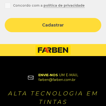
Concordo com a
política de privacidade
Cadastrar
ENVIE-NOS
UM E-MAIL
farben@farben.com.br
ALTA TECNOLOGIA EM
TINTAS