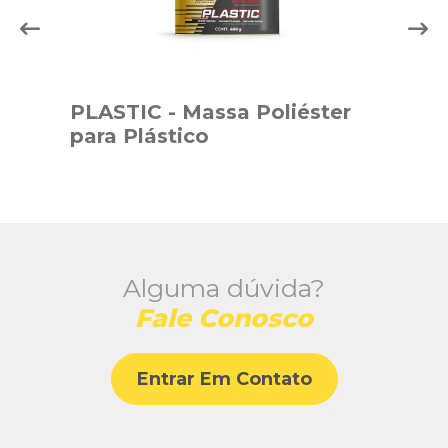
PLASTIC - Massa Poliéster
Mas
para Plástico
SO
Alguma dúvida?
Fale Conosco
Entrar Em Contato