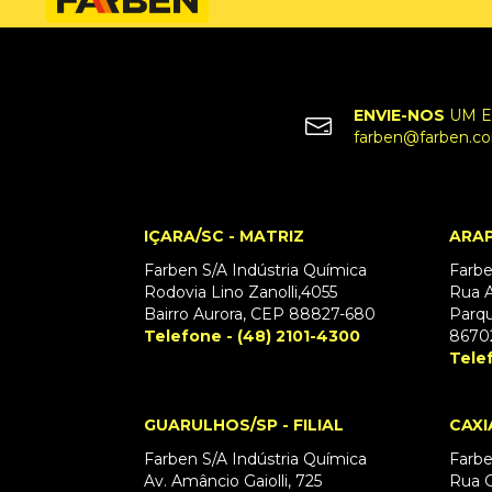
ENVIE-NOS
UM E
farben@farben.co
IÇARA/SC - MATRIZ
ARAP
Farben S/A Indústria Química
Farbe
Rodovia Lino Zanolli,4055
Rua A
Bairro Aurora, CEP 88827-680
Parqu
Telefone - (48) 2101-4300
8670
Tele
GUARULHOS/SP - FILIAL
CAXI
Farben S/A Indústria Química
Farbe
Av. Amâncio Gaiolli, 725
Rua G