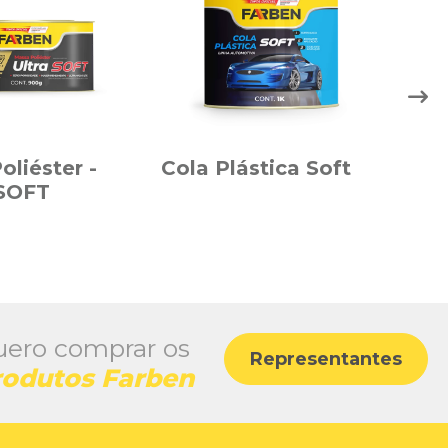
oliéster -
Cola Plástica Soft
Mas
SOFT
Cin
ero comprar os
Representantes
rodutos Farben