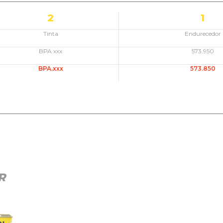
2
1
Tinta
Endurecedor
BPA.xxx
573.950
BPA.xxx
573.850
R