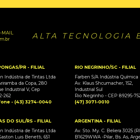
-MAIL
ALTA TECNOLOGIA 
m.br
ONGAS/PR - FILIAL
RIO NEGRINHO/SC - FILIAL
n Indústria de Tintas Ltda
Farben S/A Indústria Química
riramba da Copa, 280
Av. Klaus Shcumacher, 152,
e Industrial V, Cep
Industrial Sul
2-262
Rio Negrinho - CEP 89295-75
fone - (43) 3274-0040
(47) 3071-0010
AS DO SUL/RS - FILIAL
ARGENTINA - FILIAL
n Indústria de Tintas Ltda
Av. Sto. My. C. Beliera 3025 (
aston Luis Benetti, 651
B1629WWA -Pilar, Bs. As, Arg