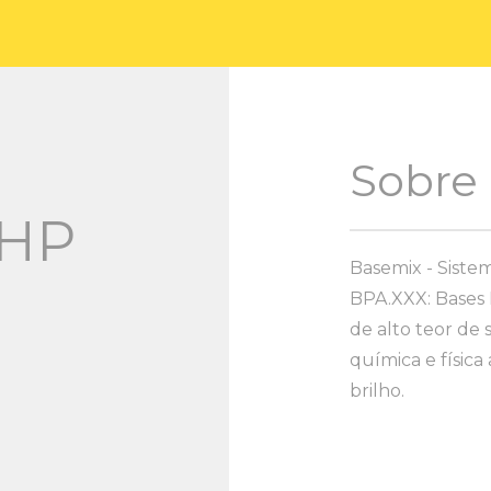
Sobre
 HP
Basemix - Siste
BPA.XXX: Bases P
de alto teor de 
química e físic
brilho.