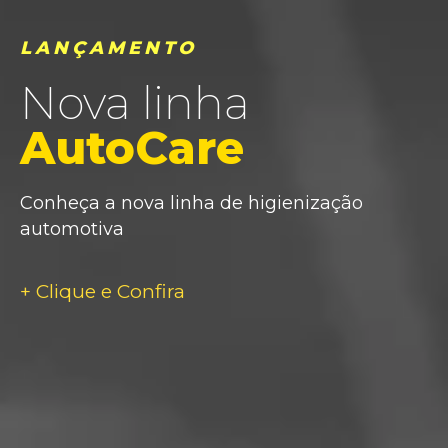
LANÇAMENTO
LINHA IMOBILIÁRIA
Nova linha
Conheça nossa
AutoCare
Linha de Stain
Conheça a nova linha de higienização
Realce a beleza natural da madeira com
automotiva
proteção e durabilidade
+ Clique e Confira
+SAIBA MAIS