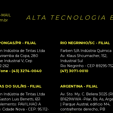
-MAIL
ALTA TECNOLOGIA 
m.br
ONGAS/PR - FILIAL
RIO NEGRINHO/SC - FILIAL
n Indústria de Tintas Ltda
Farben S/A Indústria Química
riramba da Copa, 280
Av. Klaus Shcumacher, 152,
e Industrial V, Cep
Industrial Sul
2-262
Rio Negrinho - CEP 89295-75
fone - (43) 3274-0040
(47) 3071-0010
AS DO SUL/RS - FILIAL
ARGENTINA - FILIAL
n Indústria de Tintas Ltda
Av. Sto. My. C. Beliera 3025 (
aston Luis Benetti, 651
B1629WWA -Pilar, Bs. As, Arg
lemento: PAVILHAO A
| Parque Austral, edificio M4,
o: Cidade Nova - CEP: 95.112-
contrafrente derecho, PB