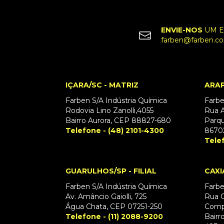
ENVIE-NOS
UM E
farben@farben.co
IÇARA/SC - MATRIZ
ARAP
Farben S/A Indústria Química
Farbe
Rodovia Lino Zanolli,4055
Rua A
Bairro Aurora, CEP 88827-680
Parqu
Telefone - (48) 2101-4300
8670
Tele
GUARULHOS/SP - FILIAL
CAXI
Farben S/A Indústria Química
Farbe
Av. Amâncio Gaiolli, 725
Rua G
Água Chata, CEP 07251-250
Comp
Telefone - (11) 2088-9200
Bairr