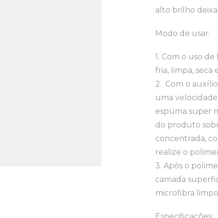
alto brilho deix
Modo de usar:
1. Com o uso de 
fria, limpa, seca
2. Com o auxíli
uma velocidade
espuma super 
do produto sobr
concentrada, c
realize o polime
3. Após o polime
camada superfi
microfibra limpo
Especificações: