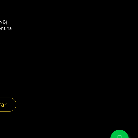
RN8)
entina
rar