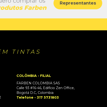
ero comprar os
Representantes
rodutos Farben
EM TINTAS
COLÔMBIA - FILIAL
FARBEN COLOMBIA SAS
Calle 93 #16-46, Edifício Zen Office,
Bogotá D.C, Colombia
2
Telefone - 317 5731803