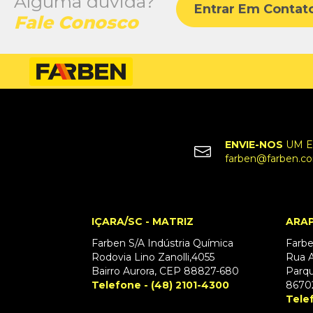
Alguma dúvida?
Entrar Em Contat
Fale Conosco
ENVIE-NOS
UM E
farben@farben.co
IÇARA/SC - MATRIZ
ARAP
Farben S/A Indústria Química
Farbe
Rodovia Lino Zanolli,4055
Rua A
Bairro Aurora, CEP 88827-680
Parqu
Telefone - (48) 2101-4300
8670
Tele