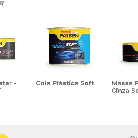
R
ter -
Cola Plástica Soft
Massa P
T
Cinza S