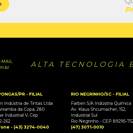
Qu
o
P
-MAIL
ALTA TECNOLOGIA 
m.br
ONGAS/PR - FILIAL
RIO NEGRINHO/SC - FILIAL
n Indústria de Tintas Ltda
Farben S/A Indústria Química
riramba da Copa, 280
Av. Klaus Shcumacher, 152,
e Industrial V, Cep
Industrial Sul
2-262
Rio Negrinho - CEP 89295-75
fone - (43) 3274-0040
(47) 3071-0010