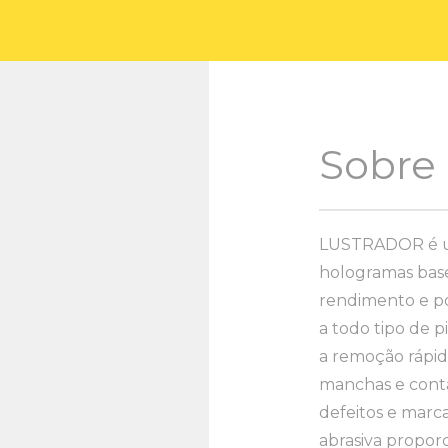
Sobre
LUSTRADOR é u
hologramas base
rendimento e po
a todo tipo de p
a remoção rápid
manchas e cont
defeitos e marc
abrasiva propor