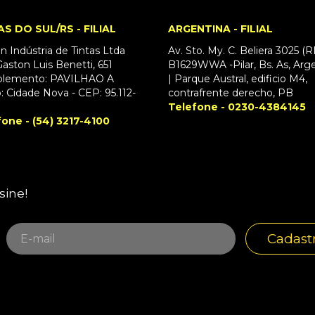
AS DO SUL/RS - FILIAL
ARGENTINA - FILIAL
n Indústria de Tintas Ltda
Av. Sto. My. C. Beliera 3025 (
aston Luis Benetti, 651
B1629WWA -Pilar, Bs. As, Arg
lemento: PAVILHAO A
| Parque Austral, edificio M4,
o: Cidade Nova - CEP: 95.112-
contrafrente derecho, PB
Telefone - 0230-4384145
fone - (54) 3217-4100
sine!
Cadast